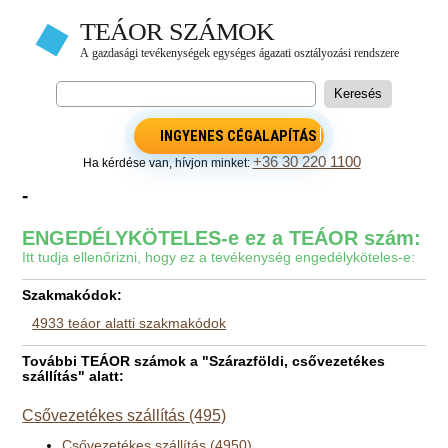
INGYENES CÉGALAPÍTÁS
+36 30 220 1100
Ha kérdése van, hívjon minket:
-
ENGEDÉLYKÖTELES-e ez a TEÁOR szám:
Itt tudja ellenőrizni, hogy ez a tevékenység engedélyköteles-e:
Szakmakódok:
4933 teáor alatti szakmakódok
További TEÁOR számok a "Szárazföldi, csővezetékes
szállítás" alatt:
Csővezetékes szállítás (495)
Csővezetékes szállítás (4950)