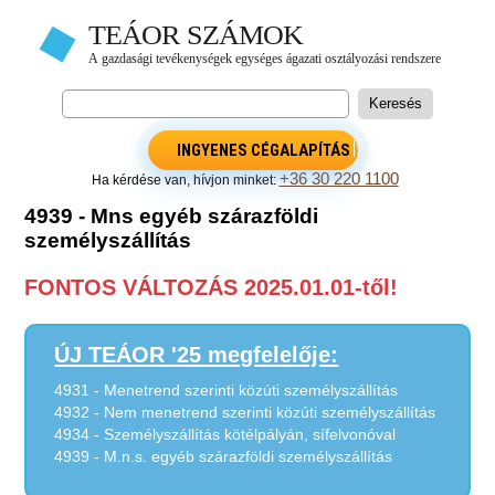
INGYENES CÉGALAPÍTÁS
+36 30 220 1100
Ha kérdése van, hívjon minket:
4939 - Mns egyéb szárazföldi
személyszállítás
FONTOS VÁLTOZÁS 2025.01.01-től!
ÚJ TEÁOR '25 megfelelője:
4931 - Menetrend szerinti közúti személyszállítás
4932 - Nem menetrend szerinti közúti személyszállítás
4934 - Személyszállítás kötélpályán, sífelvonóval
4939 - M.n.s. egyéb szárazföldi személyszállítás