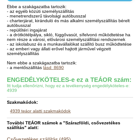
Ebbe a szakágazatba tartozik:
- az egyéb közúti személyszállítás
- menetrendszerű távolsági autóbusszal
- charterjárat, kiránduló és más alkalmi személyszállítás bérelt
autóbusszal
- repülőtéri ingajárat
- a drótkötélpálya, sikló, függővasút, sífelvonó működtetése ha
nem része a városi, elővárosi személyszállítási rendszernek
- az iskolabusz és a munkavállalókat szállító busz működtetése
- az emberi vagy állati erővel hajtott járművel végzett
személyszállítás
Nem ebbe a szakágazatba tartozik:
- a mentőszállítás
lásd: 8690
ENGEDÉLYKÖTELES-e ez a TEÁOR szám:
Itt tudja ellenőrizni, hogy ez a tevékenység engedélyköteles-e:
4939
Szakmakódok:
4939 teáor alatti szakmakódok
További TEÁOR számok a "Szárazföldi, csővezetékes
szállítás" alatt:
Csővezetékes szállítás (495)