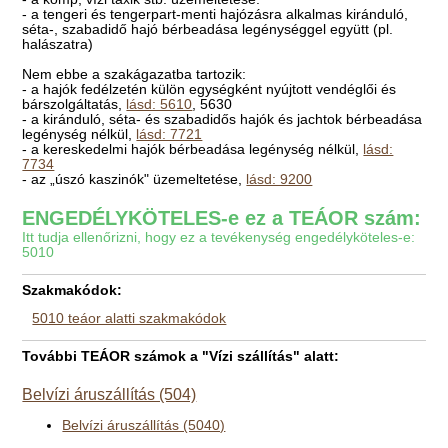
- a tengeri és tengerpart-menti hajózásra alkalmas kiránduló,
séta-, szabadidő hajó bérbeadása legénységgel együtt (pl.
halászatra)
Nem ebbe a szakágazatba tartozik:
- a hajók fedélzetén külön egységként nyújtott vendéglői és
bárszolgáltatás,
lásd: 5610
, 5630
- a kiránduló, séta- és szabadidős hajók és jachtok bérbeadása
legénység nélkül,
lásd: 7721
- a kereskedelmi hajók bérbeadása legénység nélkül,
lásd:
7734
- az „úszó kaszinók" üzemeltetése,
lásd: 9200
ENGEDÉLYKÖTELES-e ez a TEÁOR szám:
Itt tudja ellenőrizni, hogy ez a tevékenység engedélyköteles-e:
5010
Szakmakódok:
5010 teáor alatti szakmakódok
További TEÁOR számok a "Vízi szállítás" alatt:
Belvízi áruszállítás (504)
Belvízi áruszállítás (5040)