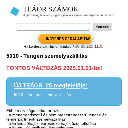
INGYENES CÉGALAPÍTÁS
+36 30 220 1100
Ha kérdése van, hívjon minket:
5010 - Tengeri személyszállítás
FONTOS VÁLTOZÁS 2025.01.01-től!
ÚJ TEÁOR '25 megfelelője:
5010 - Tengeri személyszállítás
Ebbe a szakágazatba tartozik:
- a menetrendszerű és nem menetrendszerű tengeri és
tengerpartmenti személyszállítás
- a kirándulóhajók, városnéző hajók üzemeltetése
- a komp, vízi taxik stb. üzemeltetése.