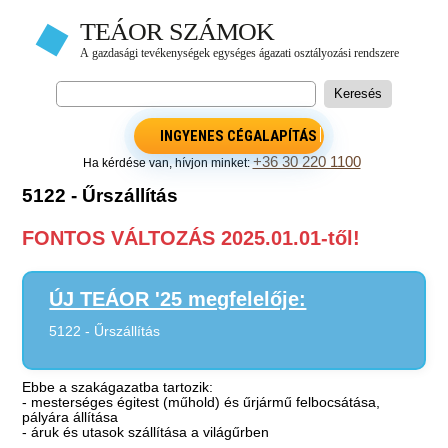
INGYENES CÉGALAPÍTÁS
+36 30 220 1100
Ha kérdése van, hívjon minket:
5122 - Űrszállítás
FONTOS VÁLTOZÁS 2025.01.01-től!
ÚJ TEÁOR '25 megfelelője:
5122 - Űrszállítás
Ebbe a szakágazatba tartozik:
- mesterséges égitest (műhold) és űrjármű felbocsátása,
pályára állítása
- áruk és utasok szállítása a világűrben