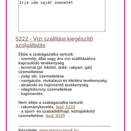
5222 - Vízi szállítást kiegészítő
szolgáltatás
Ebbe a szakágazatba tartozik:
- személy, állat vagy áru vízi szállításához
kapcsolódó tevékenység
- terminál (pl. kikötői, dokk, rakpart, gát)
üzemeltetése
- zsilip stb. üzemeltetése
- navigációs, révkalauzi és kikötési tevékenység
- átrakodó és hajómentő tevékenység
- világítótorony üzemeltetése
- hajómentés
Nem ebbe a szakágazatba tartozik:
- rakománykezelés,
lásd: 5224
- a sport- és szabadidőhajó, kishajókikötő
üzemeltetése,
lásd: 9329
---------------------------------------------------------------
Készítette:
www.teaorszamok.hu