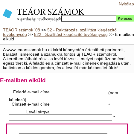
Nyitólap
TEÁOR számok '08
>>
52 - Raktározás, szállítást kiegészítő
tevékenység
>>
522 - Szállítást kiegészítő tevékenység
>> E-mailben
elküld
A www.teaorszamok.hu oldalról könnyedén értesítheti partnereit,
barátait, ismerőseit a számukra fontos új TEÁOR számokról.
A keretben látható rész - a levél törzse -, melyet saját üzenetével
egészíthet ki. A feladó és a címzett e-mail címének megadása után,
kattintson a küldés gombra, és a levelét már kézbesítettük is!
E-mailben elküld
Feladó e-mail címe
(nem
kötelező)
Címzett e-mail címe
*
Levél tárgya
*