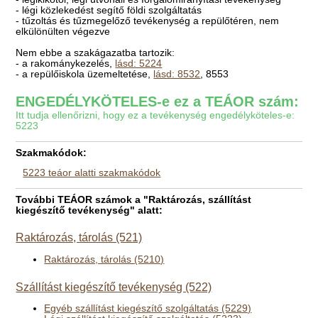
- légi közlekedést segítő földi szolgáltatás
- tűzoltás és tűzmegelőző tevékenység a repülőtéren, nem
elkülönülten végezve
Nem ebbe a szakágazatba tartozik:
- a rakománykezelés,
lásd: 5224
- a repülőiskola üzemeltetése,
lásd: 8532
, 8553
ENGEDÉLYKÖTELES-e ez a TEÁOR szám:
Itt tudja ellenőrizni, hogy ez a tevékenység engedélyköteles-e:
5223
Szakmakódok:
5223 teáor alatti szakmakódok
További TEÁOR számok a "Raktározás, szállítást
kiegészítő tevékenység" alatt:
Raktározás, tárolás (521)
Raktározás, tárolás (5210)
Szállítást kiegészítő tevékenység (522)
Egyéb szállítást kiegészítő szolgáltatás (5229)