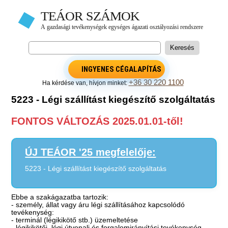
INGYENES CÉGALAPÍTÁS
+36 30 220 1100
Ha kérdése van, hívjon minket:
5223 - Légi szállítást kiegészítő szolgáltatás
FONTOS VÁLTOZÁS 2025.01.01-től!
ÚJ TEÁOR '25 megfelelője:
5223 - Légi szállítást kiegészítő szolgáltatás
Ebbe a szakágazatba tartozik:
- személy, állat vagy áru légi szállításához kapcsolódó
tevékenység:
- terminál (légikikötő stb.) üzemeltetése
- légikikötői, légi útvonali és forgalomirányítási tevékenység