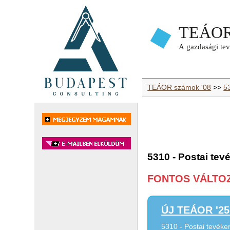
TEÁOR számok '08
>>
53
5310 - Postai te
FONTOS VÁLTOZÁ
ÚJ TEÁOR '25 
5310 - Postai tevéke