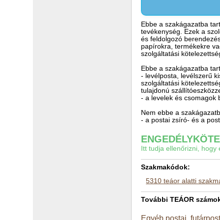
Ebbe a szakágazatba tarto
tevékenység. Ezek a szolg
és feldolgozó berendezése
papírokra, termékekre va
szolgáltatási kötelezetts
Ebbe a szakágazatba tart
- levélposta, levélszerű 
szolgáltatási kötelezettsé
tulajdonú szállítóeszköz
- a levelek és csomagok 
Nem ebbe a szakágazatba
- a postai zsíró- és a p
ENGEDÉLYKÖTEL
Itt tudja ellenőrizni, ho
Szakmakódok:
5310 teáor alatti szak
További TEÁOR számok a
Egyéb postai, futárpos