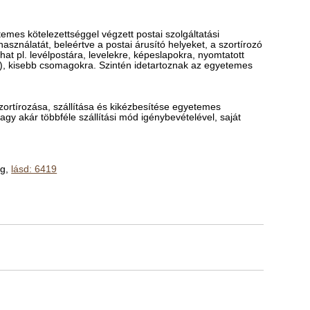
temes kötelezettséggel végzett postai szolgáltatási
asználatát, beleértve a postai árusító helyeket, a szortírozó
hat pl. levélpostára, levelekre, képeslapokra, nyomtatott
), kisebb csomagokra. Szintén idetartoznak az egyetemes
zortírozása, szállítása és kikézbesítése egyetemes
vagy akár többféle szállítási mód igénybevételével, saját
ég,
lásd: 6419