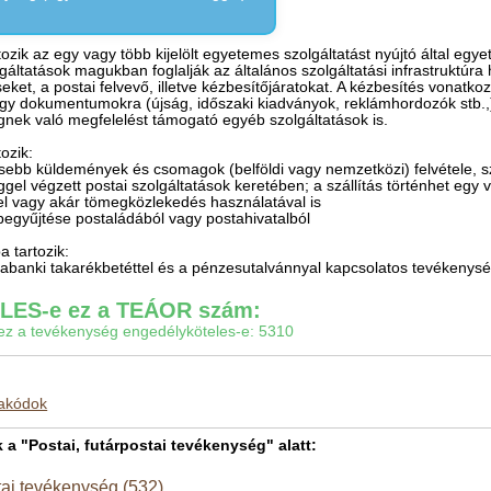
zik az egy vagy több kijelölt egyetemes szolgáltatást nyújtó által egye
áltatások magukban foglalják az általános szolgáltatási infrastruktúra h
ket, a postai felvevő, illetve kézbesítőjáratokat. A kézbesítés vonatkoz
gy dokumentumokra (újság, időszaki kiadványok, reklámhordozók stb.,
égnek való megfelelést támogató egyéb szolgáltatások is.
ozik:
kisebb küldemények és csomagok (belföldi vagy nemzetközi) felvétele, s
ggel végzett postai szolgáltatások keretében; a szállítás történhet egy 
zel vagy akár tömegközlekedés használatával is
begyűjtése postaládából vagy postahivatalból
 tartozik:
ostabanki takarékbetéttel és a pénzesutalvánnyal kapcsolatos tevékenys
ES-e ez a TEÁOR szám:
gy ez a tevékenység engedélyköteles-e: 5310
makódok
 "Postai, futárpostai tevékenység" alatt:
tai tevékenység (532)