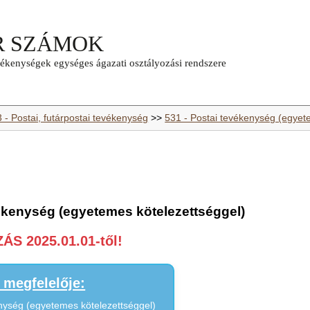
 - Postai, futárpostai tevékenység
>>
531 - Postai tevékenység (egyet
vékenység (egyetemes kötelezettséggel)
S 2025.01.01-től!
megfelelője:
nység (egyetemes kötelezettséggel)