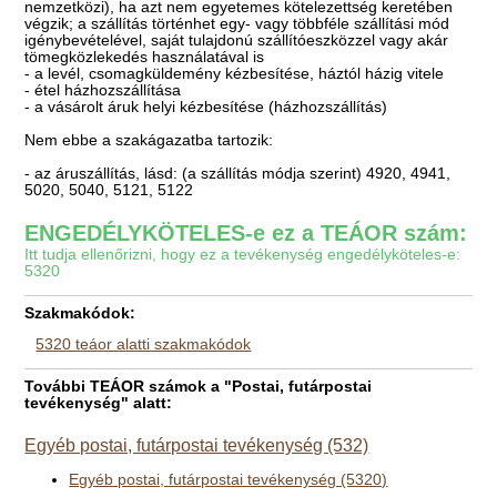
nemzetközi), ha azt nem egyetemes kötelezettség keretében
végzik; a szállítás történhet egy- vagy többféle szállítási mód
igénybevételével, saját tulajdonú szállítóeszközzel vagy akár
tömegközlekedés használatával is
- a levél, csomagküldemény kézbesítése, háztól házig vitele
- étel házhozszállítása
- a vásárolt áruk helyi kézbesítése (házhozszállítás)
Nem ebbe a szakágazatba tartozik:
- az áruszállítás, lásd: (a szállítás módja szerint) 4920, 4941,
5020, 5040, 5121, 5122
ENGEDÉLYKÖTELES-e ez a TEÁOR szám:
Itt tudja ellenőrizni, hogy ez a tevékenység engedélyköteles-e:
5320
Szakmakódok:
5320 teáor alatti szakmakódok
További TEÁOR számok a "Postai, futárpostai
tevékenység" alatt:
Egyéb postai, futárpostai tevékenység (532)
Egyéb postai, futárpostai tevékenység (5320)