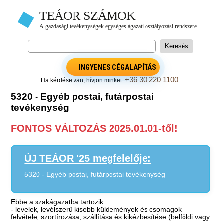
INGYENES CÉGALAPÍTÁS
+36 30 220 1100
Ha kérdése van, hívjon minket:
5320 - Egyéb postai, futárpostai
tevékenység
FONTOS VÁLTOZÁS 2025.01.01-től!
ÚJ TEÁOR '25 megfelelője:
5320 - Egyéb postai, futárpostai tevékenység
Ebbe a szakágazatba tartozik:
- levelek, levélszerű kisebb küldemények és csomagok
felvétele, szortírozása, szállítása és kikézbesítése (belföldi vagy