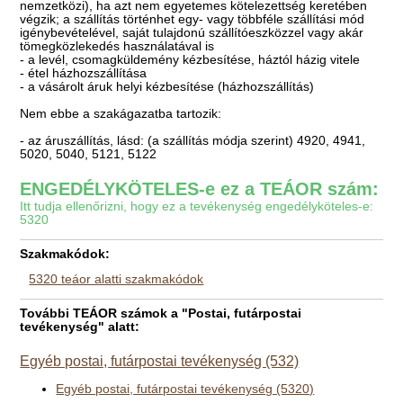
nemzetközi), ha azt nem egyetemes kötelezettség keretében
végzik; a szállítás történhet egy- vagy többféle szállítási mód
igénybevételével, saját tulajdonú szállítóeszközzel vagy akár
tömegközlekedés használatával is
- a levél, csomagküldemény kézbesítése, háztól házig vitele
- étel házhozszállítása
- a vásárolt áruk helyi kézbesítése (házhozszállítás)
Nem ebbe a szakágazatba tartozik:
- az áruszállítás, lásd: (a szállítás módja szerint) 4920, 4941,
5020, 5040, 5121, 5122
ENGEDÉLYKÖTELES-e ez a TEÁOR szám:
Itt tudja ellenőrizni, hogy ez a tevékenység engedélyköteles-e:
5320
Szakmakódok:
5320 teáor alatti szakmakódok
További TEÁOR számok a "Postai, futárpostai
tevékenység" alatt:
Egyéb postai, futárpostai tevékenység (532)
Egyéb postai, futárpostai tevékenység (5320)