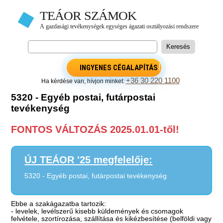
INGYENES CÉGALAPÍTÁS
+36 30 220 1100
Ha kérdése van, hívjon minket:
5320 - Egyéb postai, futárpostai
tevékenység
FONTOS VÁLTOZÁS 2025.01.01-től!
ÚJ TEÁOR '25 megfelelője:
5320 - Egyéb postai, futárpostai tevékenység
Ebbe a szakágazatba tartozik:
- levelek, levélszerű kisebb küldemények és csomagok
felvétele, szortírozása, szállítása és kikézbesítése (belföldi vagy