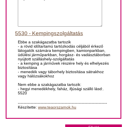
5530 - Kempingszolgáltatás
Ebbe a szakágazatba tartozik
- a rövid időtartamú tartózkodás céljából érkező
látogatók számára kempingben, kamionparkban,
üdülési járműparkban, horgász- és vadásztáborban
nyújtott szálláshely-szolgáltatás
- a kemping a járművek részére hely és elhelyezés
biztosítása
- menedék vagy táborhely biztosítása sátrakhoz
vagy hálózsákokhoz
Nem ebbe a szakágazatba tartozik:
- hegyi menedékhely, faház, ifjúsági szálló lásd:.
5520
---------------------------------------------------------------
Készítette:
www.teaorszamok.hu