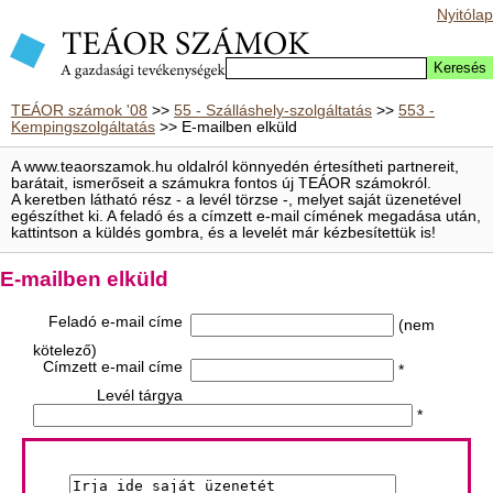
Nyitólap
TEÁOR számok '08
>>
55 - Szálláshely-szolgáltatás
>>
553 -
Kempingszolgáltatás
>> E-mailben elküld
A www.teaorszamok.hu oldalról könnyedén értesítheti partnereit,
barátait, ismerőseit a számukra fontos új TEÁOR számokról.
A keretben látható rész - a levél törzse -, melyet saját üzenetével
egészíthet ki. A feladó és a címzett e-mail címének megadása után,
kattintson a küldés gombra, és a levelét már kézbesítettük is!
E-mailben elküld
Feladó e-mail címe
(nem
kötelező)
Címzett e-mail címe
*
Levél tárgya
*