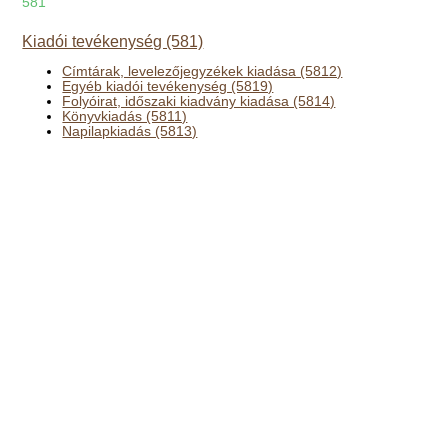
581
Kiadói tevékenység (581)
Címtárak, levelezőjegyzékek kiadása (5812)
Egyéb kiadói tevékenység (5819)
Folyóirat, időszaki kiadvány kiadása (5814)
Könyvkiadás (5811)
Napilapkiadás (5813)