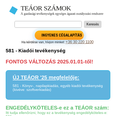
INGYENES CÉGALAPÍTÁS
+36 30 220 1100
Ha kérdése van, hívjon minket:
581 - Kiadói tevékenység
FONTOS VÁLTOZÁS 2025.01.01-től!
ÚJ TEÁOR '25 megfelelője:
581 - Könyv-, napilapkiadás, egyéb kiadói tevékenység
(kivéve: szoftverkiadás)
ENGEDÉLYKÖTELES-e ez a TEÁOR szám:
Itt tudja ellenőrizni, hogy ez a tevékenység engedélyköteles-e: