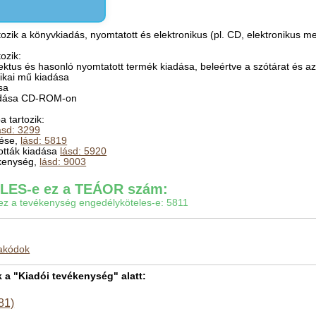
ozik a könyvkiadás, nyomtatott és elektronikus (pl. CD, elektronikus m
ozik:
ektus és hasonló nyomtatott termék kiadása, beleértve a szótárat és az 
fikai mű kiadása
sa
kiadása CD-ROM-on
 tartozik:
ásd: 3299
tése,
lásd: 5819
ották kiadása
lásd: 5920
ékenység,
lásd: 9003
ES-e ez a TEÁOR szám:
gy ez a tevékenység engedélyköteles-e: 5811
makódok
a "Kiadói tevékenység" alatt:
81)