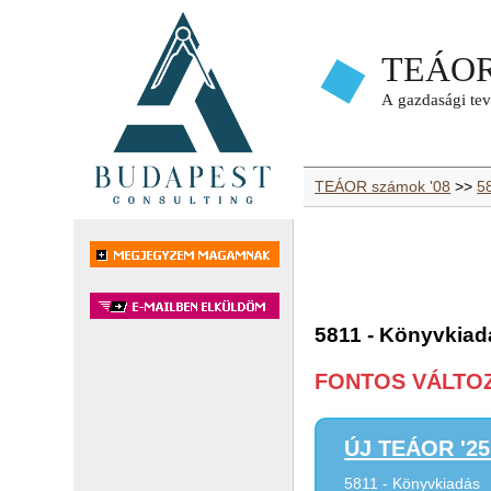
TEÁOR számok '08
>>
5
5811 - Könyvkiad
FONTOS VÁLTOZÁ
ÚJ TEÁOR '25 
5811 - Könyvkiadás