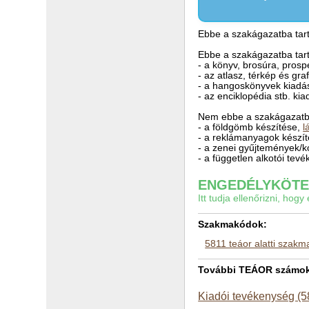
Ebbe a szakágazatba tart
Ebbe a szakágazatba tart
- a könyv, brosúra, prosp
- az atlasz, térkép és gra
- a hangoskönyvek kiadá
- az enciklopédia stb. 
Nem ebbe a szakágazatba
- a földgömb készítése,
l
- a reklámanyagok készí
- a zenei gyűjtemények/k
- a független alkotói tev
ENGEDÉLYKÖTEL
Itt tudja ellenőrizni, ho
Szakmakódok:
5811 teáor alatti szak
További TEÁOR számok 
Kiadói tevékenység (5