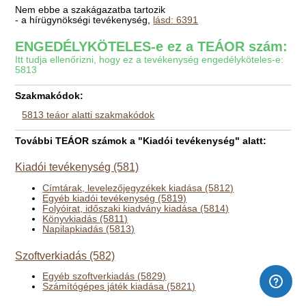
Nem ebbe a szakágazatba tartozik
- a hírügynökségi tevékenység,
lásd: 6391
ENGEDÉLYKÖTELES-e ez a TEÁOR szám:
Itt tudja ellenőrizni, hogy ez a tevékenység engedélyköteles-e:
5813
Szakmakódok:
5813 teáor alatti szakmakódok
További TEÁOR számok a "Kiadói tevékenység" alatt:
Kiadói tevékenység (581)
Címtárak, levelezőjegyzékek kiadása (5812)
Egyéb kiadói tevékenység (5819)
Folyóirat, időszaki kiadvány kiadása (5814)
Könyvkiadás (5811)
Napilapkiadás (5813)
Szoftverkiadás (582)
Egyéb szoftverkiadás (5829)
Számítógépes játék kiadása (5821)