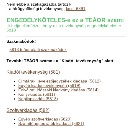
Nem ebbe a szakágazatba tartozik
- a hírügynökségi tevékenység,
lásd: 6391
ENGEDÉLYKÖTELES-e ez a TEÁOR szám:
Itt tudja ellenőrizni, hogy ez a tevékenység engedélyköteles-e:
5813
Szakmakódok:
5813 teáor alatti szakmakódok
További TEÁOR számok a "Kiadói tevékenység" alatt:
Kiadói tevékenység (581)
Címtárak, levelezőjegyzékek kiadása (5812)
Egyéb kiadói tevékenység (5819)
Folyóirat, időszaki kiadvány kiadása (5814)
Könyvkiadás (5811)
Napilapkiadás (5813)
Szoftverkiadás (582)
Egyéb szoftverkiadás (5829)
Számítógépes játék kiadása (5821)