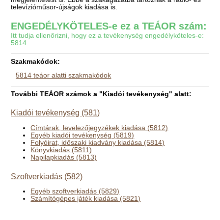
televízióműsor-újságok kiadása is.
ENGEDÉLYKÖTELES-e ez a TEÁOR szám:
Itt tudja ellenőrizni, hogy ez a tevékenység engedélyköteles-e:
5814
Szakmakódok:
5814 teáor alatti szakmakódok
További TEÁOR számok a "Kiadói tevékenység" alatt:
Kiadói tevékenység (581)
Címtárak, levelezőjegyzékek kiadása (5812)
Egyéb kiadói tevékenység (5819)
Folyóirat, időszaki kiadvány kiadása (5814)
Könyvkiadás (5811)
Napilapkiadás (5813)
Szoftverkiadás (582)
Egyéb szoftverkiadás (5829)
Számítógépes játék kiadása (5821)