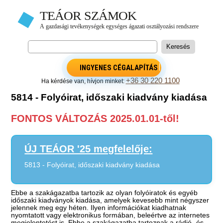
INGYENES CÉGALAPÍTÁS
+36 30 220 1100
Ha kérdése van, hívjon minket:
5814 - Folyóirat, időszaki kiadvány kiadása
FONTOS VÁLTOZÁS 2025.01.01-től!
ÚJ TEÁOR '25 megfelelője:
5813 - Folyóirat, időszaki kiadvány kiadása
Ebbe a szakágazatba tartozik az olyan folyóiratok és egyéb
időszaki kiadványok kiadása, amelyek kevesebb mint négyszer
jelennek meg egy héten. Ilyen információkat kiadhatnak
nyomtatott vagy elektronikus formában, beleértve az internetes
megjelentetést is. Ebbe a szakágazatba tartoznak a rádió- és