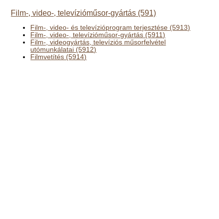
Film-, video-, televízióműsor-gyártás (591)
Film-, video- és televízióprogram terjesztése (5913)
Film-, video-, televízióműsor-gyártás (5911)
Film-, videogyártás, televíziós műsorfelvétel
utómunkálatai (5912)
Filmvetítés (5914)