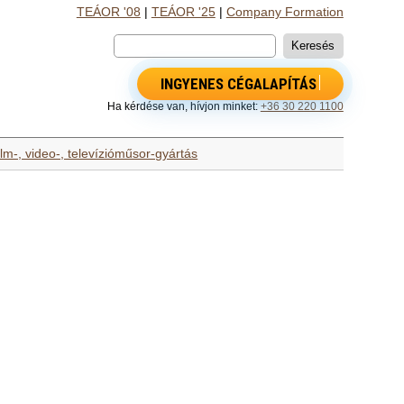
TEÁOR '08
|
TEÁOR '25
|
Company Formation
INGYENES CÉGALAPÍTÁS
Ha kérdése van, hívjon minket:
+36 30 220 1100
ilm-, video-, televízióműsor-gyártás