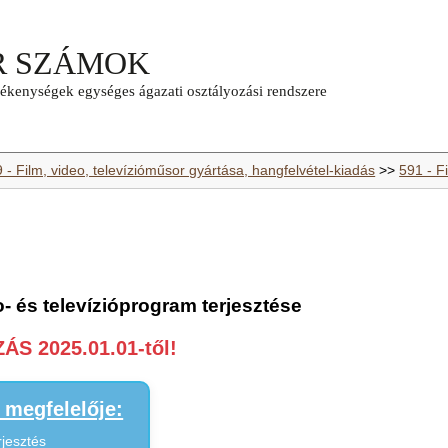
 - Film, video, televízióműsor gyártása, hangfelvétel-kiadás
>>
591 - F
o- és televízióprogram terjesztése
S 2025.01.01-től!
megfelelője:
rjesztés