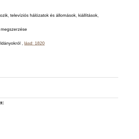
ik, televíziós hálózatok és állomások, kiállítások,
ok megszerzése
ldányokról ,
lásd: 1820
t: