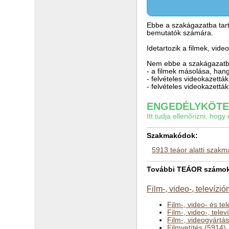
Ebbe a szakágazatba tarto
bemutatók számára.
Idetartozik a filmek, vi
Nem ebbe a szakágazatba
- a filmek másolása, han
- felvételes videokazet
- felvételes videokazett
ENGEDÉLYKÖTEL
Itt tudja ellenőrizni, ho
Szakmakódok:
5913 teáor alatti szak
További TEÁOR számok a 
Film-, video-, televízi
Film-, video- és te
Film-, video-, tele
Film-, videogyártás
Filmvetítés (5914)