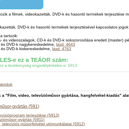
zik a filmek, videokazetták, DVD-k és hasonló termékek terjesztése moz
deokazetták, DVD-k és hasonló termékek terjesztésével kapcsolatos jog
 tartozik:
g- és videoszalagok, CD-k és DVD-k sokszorosítása eredeti (master) pé
ták és DVD-k nagykereskedelme,
lásd: 4643
ák és DVD-k kiskereskedelme,
lásd: 4763
ES-e ez a TEÁOR szám:
gy ez a tevékenység engedélyköteles-e: 5913
makódok
"Film, video, televízióműsor gyártása, hangfelvétel-kiadás" alat
óműsor-gyártás (591)
levízióprogram terjesztése (5913)
vízióműsor-gyártás (5911)
, televíziós műsorfelvétel utómunkálatai (5912)