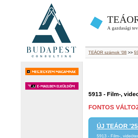
TEÁOR számok '08
>>
59
5913 - Film-, vide
FONTOS VÁLTOZÁ
ÚJ TEÁOR '25 
5913 - Film-, videóte