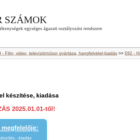
 - Film, video, televízióműsor gyártása, hangfelvétel-kiadás
>>
592 - H
el készítése, kiadása
S 2025.01.01-től!
megfelelője:
észítés, -kiadás