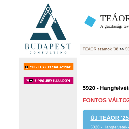
TEÁOR számok '08
>>
59
5920 - Hangfelvét
FONTOS VÁLTOZÁ
ÚJ TEÁOR '25 
5920 - Hangfelvétel-k