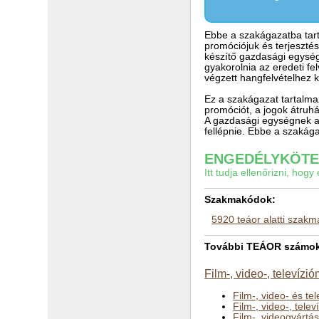
Ebbe a szakágazatba tart
promóciójuk és terjesztés
készítő gazdasági egység
gyakorolnia az eredeti f
végzett hangfelvételhez k
Ez a szakágazat tartalma
promóciót, a jogok átruh
A gazdasági egységnek az 
fellépnie. Ebbe a szakága
ENGEDÉLYKÖTEL
Itt tudja ellenőrizni, ho
Szakmakódok:
5920 teáor alatti szak
További TEÁOR számok a 
Film-, video-, televízi
Film-, video- és te
Film-, video-, tele
Film-, videogyártás