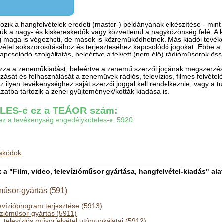
ozik a hangfelvételek eredeti (master-) példányának elkészítése - min
ük a nagy- és kiskereskedők vagy közvetlenül a nagyközönség felé. A ki
 maga is végezheti, de mások is közreműködhetnek. Más kiadói tevéken
elvétel sokszorosításához és terjesztéséhez kapcsolódó jogokat. Ebbe 
apcsolódó szolgáltatás, beleértve a felvett (nem élő) rádióműsorok össz
zza a zeneműkiadást, beleértve a zenemű szerzői jogának megszerzésé
ázását és felhasználását a zeneművek rádiós, televíziós, filmes felvé
ilyen tevékenységhez saját szerzői joggal kell rendelkeznie, vagy a tu
zatba tartozik a zenei gyűjtemények/kották kiadása is.
ES-e ez a TEÁOR szám:
gy ez a tevékenység engedélyköteles-e: 5920
makódok
"Film, video, televízióműsor gyártása, hangfelvétel-kiadás" alat
óműsor-gyártás (591)
levízióprogram terjesztése (5913)
vízióműsor-gyártás (5911)
, televíziós műsorfelvétel utómunkálatai (5912)