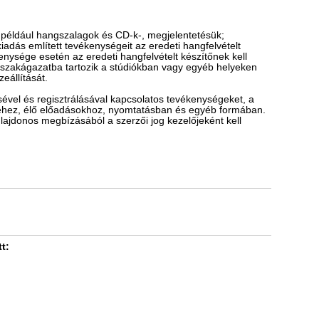
t például hangszalagok és CD-k-, megjelentetésük;
adás említett tevékenységeit az eredeti hangfelvételt
ysége esetén az eredeti hangfelvételt készítőnek kell
a szakágazatba tartozik a stúdiókban vagy egyéb helyeken
eállítását.
vel és regisztrálásával kapcsolatos tevékenységeket, a
teléhez, élő előadásokhoz, nyomtatásban és egyéb formában.
lajdonos megbízásából a szerzői jog kezelőjeként kell
t: