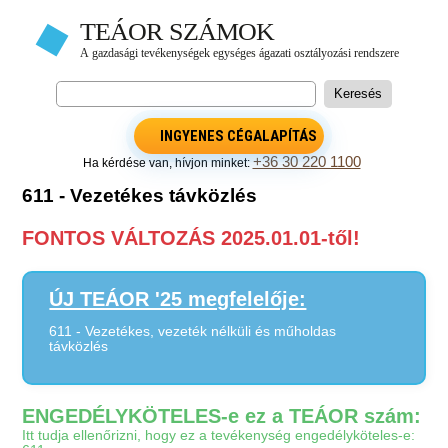
INGYENES CÉGALAPÍTÁS
+36 30 220 1100
Ha kérdése van, hívjon minket:
611 - Vezetékes távközlés
FONTOS VÁLTOZÁS 2025.01.01-től!
ÚJ TEÁOR '25 megfelelője:
611 - Vezetékes, vezeték nélküli és műholdas
távközlés
ENGEDÉLYKÖTELES-e ez a TEÁOR szám:
Itt tudja ellenőrizni, hogy ez a tevékenység engedélyköteles-e: