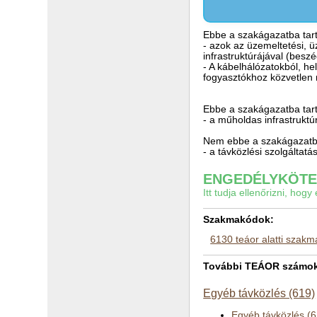
Ebbe a szakágazatba tar
- azok az üzemeltetési, 
infrastruktúrájával (besz
- A kábelhálózatokból, he
fogyasztókhoz közvetlen 
Ebbe a szakágazatba tar
- a műholdas infrastruktúr
Nem ebbe a szakágazatba
- a távközlési szolgáltat
ENGEDÉLYKÖTEL
Itt tudja ellenőrizni, ho
Szakmakódok:
6130 teáor alatti szak
További TEÁOR számok 
Egyéb távközlés (619)
Egyéb távközlés (