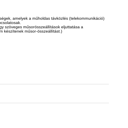
enységek, amelyek a műholdas távközlés (telekommunikáció)
pcsolatosak.
vagy szöveges műsorösszeállítások eljuttatása a
m készítenek műsor-összeállítást.)