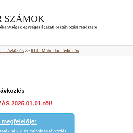
1 - Távközlés
>>
613 - Műholdas távközlés
távközlés
S 2025.01.01-től!
megfelelője:
zeték nélküli és műholdas távközlés