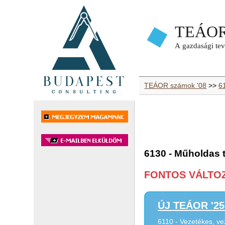
TEÁOR számok '08
>>
6
6130 - Műholdas 
FONTOS VÁLTOZÁ
ÚJ TEÁOR '25 
6110 - Vezetékes, ve