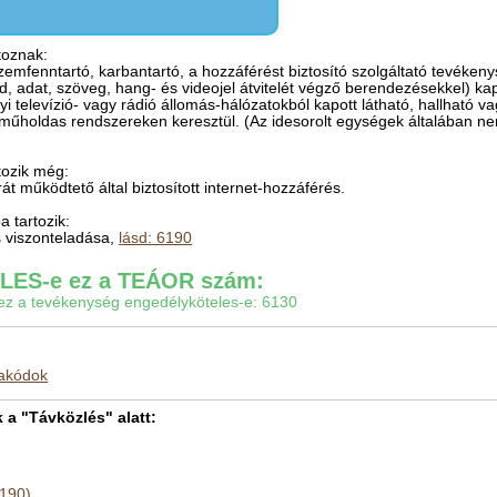
toznak:
üzemfenntartó, karbantartó, a hozzáférést biztosító szolgáltató tevék
éd, adat, szöveg, hang- és videojel átvitelét végző berendezésekkel) ka
lyi televízió- vagy rádió állomás-hálózatokból kapott látható, hallható 
műholdas rendszereken keresztül. (Az idesorolt egységek általában ne
tozik még:
át működtető által biztosított internet-hozzáférés.
 tartozik:
ás viszonteladása,
lásd: 6190
ES-e ez a TEÁOR szám:
gy ez a tevékenység engedélyköteles-e: 6130
makódok
a "Távközlés" alatt:
6190)