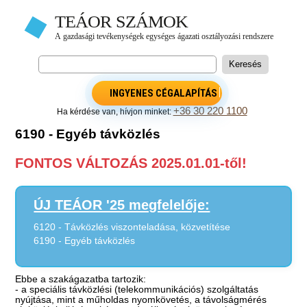
INGYENES CÉGALAPÍTÁS
+36 30 220 1100
Ha kérdése van, hívjon minket:
6190 - Egyéb távközlés
FONTOS VÁLTOZÁS 2025.01.01-től!
ÚJ TEÁOR '25 megfelelője:
6120 - Távközlés viszonteladása, közvetítése
6190 - Egyéb távközlés
Ebbe a szakágazatba tartozik:
- a speciális távközlési (telekommunikációs) szolgáltatás
nyújtása, mint a műholdas nyomkövetés, a távolságmérés