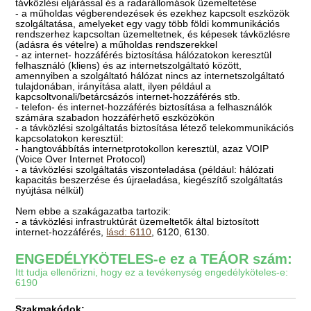
távközlési eljárással és a radarállomások üzemeltetése
- a műholdas végberendezések és ezekhez kapcsolt eszközök
szolgáltatása, amelyeket egy vagy több földi kommunikációs
rendszerhez kapcsoltan üzemeltetnek, és képesek távközlésre
(adásra és vételre) a műholdas rendszerekkel
- az internet- hozzáférés biztosítása hálózatokon keresztül
felhasználó (kliens) és az internetszolgáltató között,
amennyiben a szolgáltató hálózat nincs az internetszolgáltató
tulajdonában, irányítása alatt, ilyen például a
kapcsoltvonali/betárcsázós internet-hozzáférés stb.
- telefon- és internet-hozzáférés biztosítása a felhasználók
számára szabadon hozzáférhető eszközökön
- a távközlési szolgáltatás biztosítása létező telekommunikációs
kapcsolatokon keresztül:
- hangtovábbítás internetprotokollon keresztül, azaz VOIP
(Voice Over Internet Protocol)
- a távközlési szolgáltatás viszonteladása (például: hálózati
kapacitás beszerzése és újraeladása, kiegészítő szolgáltatás
nyújtása nélkül)
Nem ebbe a szakágazatba tartozik:
- a távközlési infrastruktúrát üzemeltetők által biztosított
internet-hozzáférés,
lásd: 6110
, 6120, 6130.
ENGEDÉLYKÖTELES-e ez a TEÁOR szám:
Itt tudja ellenőrizni, hogy ez a tevékenység engedélyköteles-e:
6190
Szakmakódok: