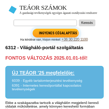
INGYENES CÉGALAPÍTÁS
+36 30 220 1100
Ha kérdése van, hívjon minket:
6312 - Világháló-portál szolgáltatás
FONTOS VÁLTOZÁS 2025.01.01-től!
ÚJ TEÁOR '25 megfelelője:
6039 - Egyéb tartalomterjesztési tevékenység
6391 - Internetes keresőportállal kapcsolatos
tevékenységek
Ebbe a szakágazatba tartozik a világhálón megjelenő kereső
oldalak működtetése, amely könnyen kereshető formában