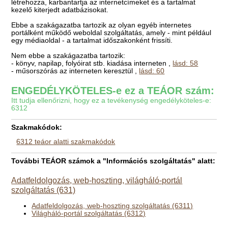
létrehozza, karbantartja az internetcímeket és a tartalmat
kezelő kiterjedt adatbázisokat.
Ebbe a szakágazatba tartozik az olyan egyéb internetes
portálként működő weboldal szolgáltatás, amely - mint például
egy médiaoldal - a tartalmat időszakonként frissíti.
Nem ebbe a szakágazatba tartozik:
- könyv, napilap, folyóirat stb. kiadása interneten ,
lásd: 58
- műsorszórás az interneten keresztül ,
lásd: 60
ENGEDÉLYKÖTELES-e ez a TEÁOR szám:
Itt tudja ellenőrizni, hogy ez a tevékenység engedélyköteles-e:
6312
Szakmakódok:
6312 teáor alatti szakmakódok
További TEÁOR számok a "Információs szolgáltatás" alatt:
Adatfeldolgozás, web-hoszting, világháló-portál
szolgáltatás (631)
Adatfeldolgozás, web-hoszting szolgáltatás (6311)
Világháló-portál szolgáltatás (6312)