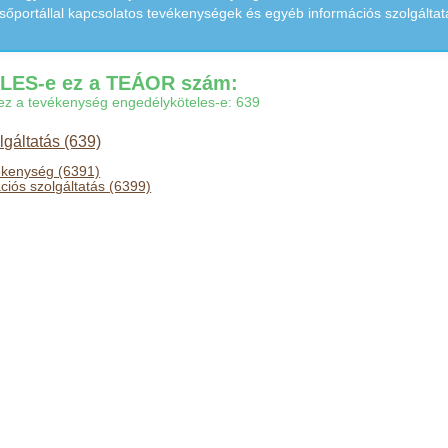
esőportállal kapcsolatos tevékenységek és egyéb információs szolgáltat
ES-e ez a TEÁOR szám:
gy ez a tevékenység engedélyköteles-e: 639
gáltatás (639)
ékenység (6391)
iós szolgáltatás (6399)