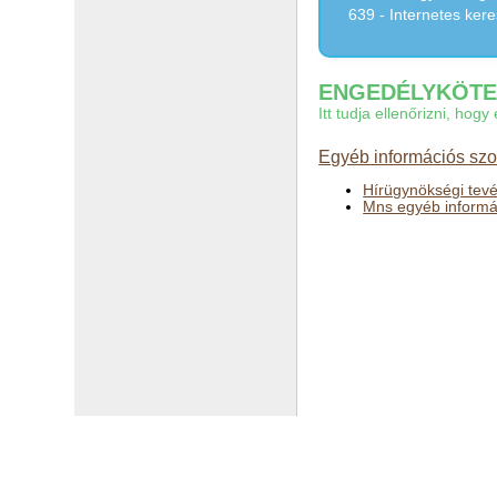
639 - Internetes ker
ENGEDÉLYKÖTEL
Itt tudja ellenőrizni, ho
Egyéb információs szol
Hírügynökségi tev
Mns egyéb informác