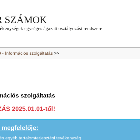
 - Információs szolgáltatás
>>
mációs szolgáltatás
S 2025.01.01-től!
megfelelője:
és egyéb tartalomterjesztési tevékenység