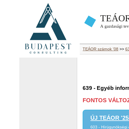
TEÁOR számok '08
>>
63
639 - Egyéb infor
FONTOS VÁLTOZÁ
ÚJ TEÁOR '25 
603 - Hírügynökségi 