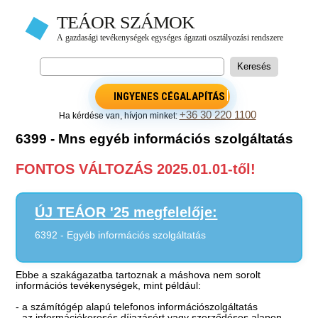
INGYENES CÉGALAPÍTÁS
+36 30 220 1100
Ha kérdése van, hívjon minket:
6399 - Mns egyéb információs szolgáltatás
FONTOS VÁLTOZÁS 2025.01.01-től!
ÚJ TEÁOR '25 megfelelője:
6392 - Egyéb információs szolgáltatás
Ebbe a szakágazatba tartoznak a máshova nem sorolt
információs tevékenységek, mint például:
- a számítógép alapú telefonos információszolgáltatás
- az információkeresés díjazásért vagy szerződéses alapon