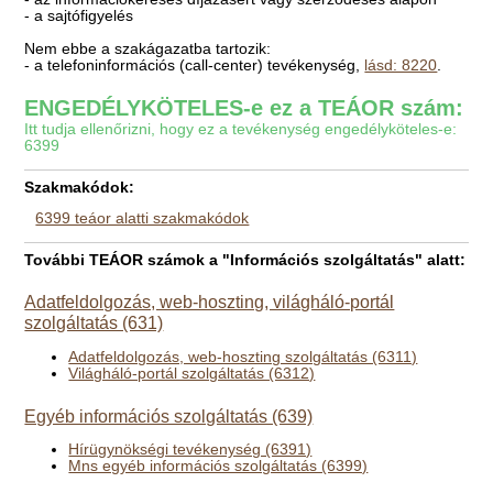
- a sajtófigyelés
Nem ebbe a szakágazatba tartozik:
- a telefoninformációs (call-center) tevékenység,
lásd: 8220
.
ENGEDÉLYKÖTELES-e ez a TEÁOR szám:
Itt tudja ellenőrizni, hogy ez a tevékenység engedélyköteles-e:
6399
Szakmakódok:
6399 teáor alatti szakmakódok
További TEÁOR számok a "Információs szolgáltatás" alatt:
Adatfeldolgozás, web-hoszting, világháló-portál
szolgáltatás (631)
Adatfeldolgozás, web-hoszting szolgáltatás (6311)
Világháló-portál szolgáltatás (6312)
Egyéb információs szolgáltatás (639)
Hírügynökségi tevékenység (6391)
Mns egyéb információs szolgáltatás (6399)