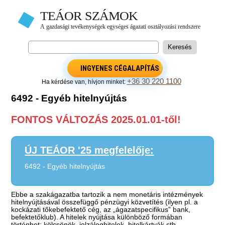
INGYENES CÉGALAPÍTÁS
+36 30 220 1100
Ha kérdése van, hívjon minket:
6492 - Egyéb hitelnyújtás
FONTOS VÁLTOZÁS 2025.01.01-től!
ÚJ TEÁOR '25 megfelelője:
6492 - Egyéb hitelnyújtás
Ebbe a szakágazatba tartozik a nem monetáris intézmények
hitelnyújtásával összefüggő pénzügyi közvetítés (ilyen pl. a
kockázati tőkebefektető cég, az „ágazatspecifikus” bank,
befektetőklub). A hitelek nyújtása különböző formában
történhet: kölcsönök, jelzáloghitelek, hitelkártyák stb.