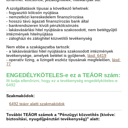
A szolgáltatások típusai a következő lehetnek:
- fogyasztói kölcsön nyújtása
- nemzetközi kereskedelem finanszírozása
- hosszú távú ágazati finanszírozás bank által
- bankrendszeren kívüli pénzkölcsönzés
- lakásvásárlási hitel nyújtására szakosodott, nem betétgyűjtő
intézmények hitelnyújtása
- zálogházi és záloghitel közvetítői tevékenység
Nem ebbe a szakágazatba tartozik:
- a lakásvásárlási hitel nyújtására szakosodott intézmények
tevékenysége, amelyek betétet is gyűjtenek,
lásd: 6419
- operatív lízing, a lízingelt eszköz típusának megfelelően,
lásd:
77
ENGEDÉLYKÖTELES-e ez a TEÁOR szám:
Itt tudja ellenőrizni, hogy ez a tevékenység engedélyköteles-e:
6492
Szakmakódok:
6492 teáor alatti szakmakódok
További TEÁOR számok a "Pénzügyi közvetítés (kivéve:
biztosítási, nyugdíjpénztári tevékenység)" alatt: