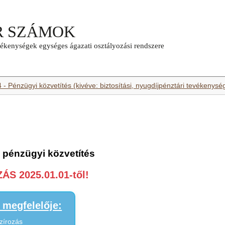
 - Pénzügyi közvetítés (kivéve: biztosítási, nyugdíjpénztári tevékenysé
 pénzügyi közvetítés
S 2025.01.01-től!
megfelelője:
zírozás