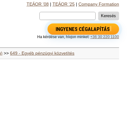
TEÁOR '08
|
TEÁOR '25
|
Company Formation
INGYENES CÉGALAPÍTÁS
Ha kérdése van, hívjon minket:
+36 30 220 1100
g)
>>
649 - Egyéb pénzügyi közvetítés