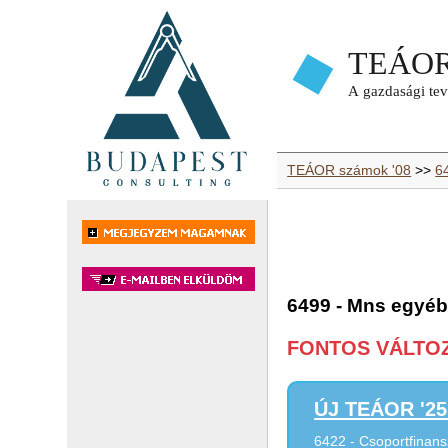
TEÁOR számok '08
>>
64
6499 - Mns egyéb
FONTOS VÁLTOZÁ
ÚJ TEÁOR '25 
6422 - Csoportfinans