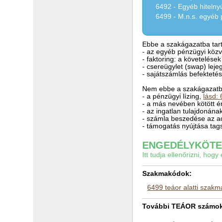
6492 - Egyéb hitelny
6499 - M.n.s. egyéb 
Ebbe a szakágazatba tart
- az egyéb pénzügyi közve
- faktoring: a követelés
- csereügylet (swap) lej
- sajátszámlás befektetés
Nem ebbe a szakágazatba
- a pénzügyi lízing,
lásd:
- a más nevében kötött é
- az ingatlan tulajdonán
- számla beszedése az ad
- támogatás nyújtása tag
ENGEDÉLYKÖTEL
Itt tudja ellenőrizni, ho
Szakmakódok:
6499 teáor alatti szak
További TEÁOR számok a