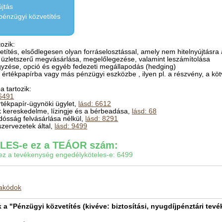
újtás
pénzügyi közvetítés
ozik:
títés, elsődlegesen olyan forráselosztással, amely nem hitelnyújtásra 
ek üzletszerű megvásárlása, megelőlegezése, valamint leszámítolása
egyzése, opció és egyéb fedezeti megállapodás (hedging)
 értékpapírba vagy más pénzügyi eszközbe , ilyen pl. a részvény, a kötv
 tartozik:
 6491
rtékpapír-ügynöki ügylet,
lásd: 6612
ak kereskedelme, lízingje és a bérbeadása,
lásd: 68
ósság felvásárlása nélkül,
lásd: 8291
szervezetek által,
lásd: 9499
ES-e ez a TEÁOR szám:
gy ez a tevékenység engedélyköteles-e: 6499
makódok
 "Pénzügyi közvetítés (kivéve: biztosítási, nyugdíjpénztári tevé