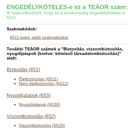
ENGEDÉLYKÖTELES-e ez a TEÁOR szám:
Itt tudja ellenőrizni, hogy ez a tevékenység engedélyköteles-e:
6511
Szakmakódok:
6511 teáor alatti szakmakódok
További TEÁOR számok a "Biztosítás, viszontbiztosítás,
nyugdíjalapok (kivéve: kötelező társadalombiztosítás)"
alatt:
Biztosítás (651)
Életbiztosítás (6511)
Nem életbiztosítás (6512)
Nyugdíjalapok (653)
Nyugdíjalapok (6530)
Viszontbiztosítás (652)
Viszontbiztosítás (6520)