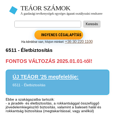
INGYENES CÉGALAPÍTÁS
+36 30 220 1100
Ha kérdése van, hívjon minket:
6511 - Életbiztosítás
FONTOS VÁLTOZÁS 2025.01.01-től!
ÚJ TEÁOR '25 megfelelője:
6511 - Életbiztosítás
Ebbe a szakágazatba tartozik:
- a járadék- és életbiztosítás, a rokkantsággal összefüggő
jövedelemkiegészítő biztosítás, valamint a baleseti halál és
rokkantság biztosítása (megtakarítással, vagy anélkül)