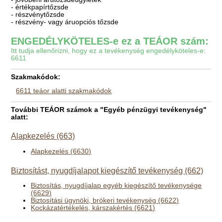
- értékpapírtőzsde
- részvénytőzsde
- részvény- vagy áruopciós tőzsde
ENGEDÉLYKÖTELES-e ez a TEÁOR szám:
Itt tudja ellenőrizni, hogy ez a tevékenység engedélyköteles-e:
6611
Szakmakódok:
6611 teáor alatti szakmakódok
További TEÁOR számok a "Egyéb pénzügyi tevékenység"
alatt:
Alapkezelés (663)
Alapkezelés (6630)
Biztosítást, nyugdíjalapot kiegészítő tevékenység (662)
Biztosítás, nyugdíjalap egyéb kiegészítő tevékenysége
(6629)
Biztosítási ügynöki, brókeri tevékenység (6622)
Kockázatértékelés, kárszakértés (6621)