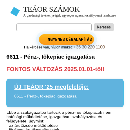
INGYENES CÉGALAPÍTÁS
+36 30 220 1100
Ha kérdése van, hívjon minket:
6611 - Pénz-, tőkepiac igazgatása
FONTOS VÁLTOZÁS 2025.01.01-től!
ÚJ TEÁOR '25 megfelelője:
6611 - Pénz-, tőkepiac igazgatása
Ebbe a szakágazatba tartozik a pénz- és tőkepiacok nem
hatósági működtetése, igazgatása, szabályozása és
felügyelete, úgymint:
- az árutőzsde működtetése
- jövőbeni árutőzsdeügyletek