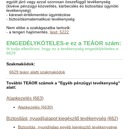
együtt járó vagy azzal szorosan összefüggő tevékenység
(kivéve pénzügyi közvetítés, kárbecslés és biztosítási ügynöki
tevékenység):
- káreset-értékmentési ügyintézése
- biztosításmatematikusi tevékenység
Nem ebbe a szakágazatba tartozik:
- a tengeri hajómentés,
lásd: 5222
ENGEDÉLYKÖTELES-e ez a TEÁOR szám:
Itt tudja ellenőrizni, hogy ez a tevékenység engedélyköteles-e:
6629
Szakmakódok:
6629 teáor alatti szakmakódok
További TEÁOR számok a "Egyéb pénzügyi tevékenység"
alatt:
Alapkezelés (663)
Alapkezelés (6630)
Biztosítást, nyugdíjalapot kiegészítő tevékenység (662)
Biztosítás, nyugdíjalap egyéb kiegészítő tevékenysége