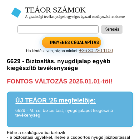
INGYENES CÉGALAPÍTÁS
+36 30 220 1100
Ha kérdése van, hívjon minket:
6629 - Biztosítás, nyugdíjalap egyéb
kiegészítő tevékenysége
FONTOS VÁLTOZÁS 2025.01.01-től!
ÚJ TEÁOR '25 megfelelője:
6629 - M.n.s. biztosítást, nyugdíjalapot kiegészítő
tevékenység
Ebbe a szakágazatba tartozik:
- a biztosítási ügyekkel, illetve a csoportos nyugdíjbiztosítással