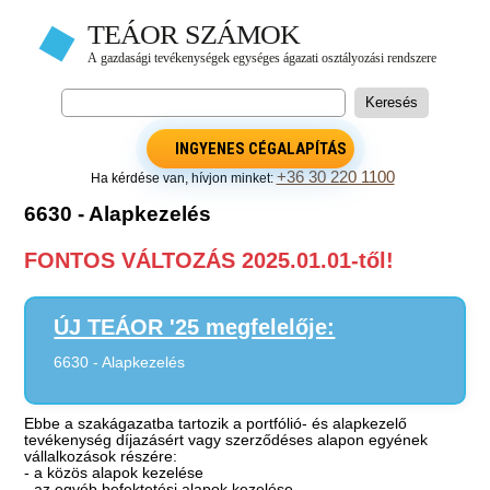
INGYENES CÉGALAPÍTÁS
+36 30 220 1100
Ha kérdése van, hívjon minket:
6630 - Alapkezelés
FONTOS VÁLTOZÁS 2025.01.01-től!
ÚJ TEÁOR '25 megfelelője:
6630 - Alapkezelés
Ebbe a szakágazatba tartozik a portfólió- és alapkezelő
tevékenység díjazásért vagy szerződéses alapon egyének
vállalkozások részére:
- a közös alapok kezelése
- az egyéb befektetési alapok kezelése