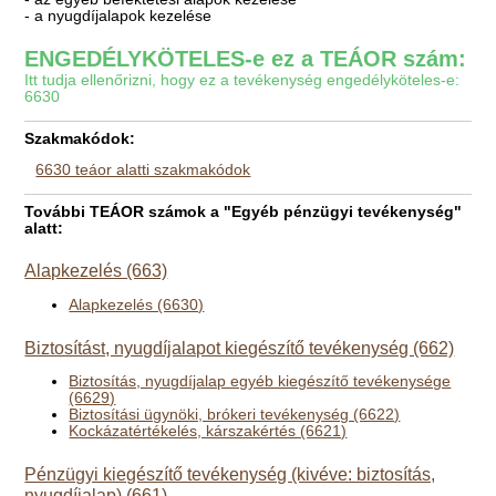
- a nyugdíjalapok kezelése
ENGEDÉLYKÖTELES-e ez a TEÁOR szám:
Itt tudja ellenőrizni, hogy ez a tevékenység engedélyköteles-e:
6630
Szakmakódok:
6630 teáor alatti szakmakódok
További TEÁOR számok a "Egyéb pénzügyi tevékenység"
alatt:
Alapkezelés (663)
Alapkezelés (6630)
Biztosítást, nyugdíjalapot kiegészítő tevékenység (662)
Biztosítás, nyugdíjalap egyéb kiegészítő tevékenysége
(6629)
Biztosítási ügynöki, brókeri tevékenység (6622)
Kockázatértékelés, kárszakértés (6621)
Pénzügyi kiegészítő tevékenység (kivéve: biztosítás,
nyugdíjalap) (661)