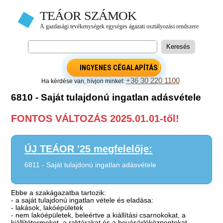
INGYENES CÉGALAPÍTÁS
+36 30 220 1100
Ha kérdése van, hívjon minket:
6810 - Saját tulajdonú ingatlan adásvétele
FONTOS VÁLTOZÁS 2025.01.01-től!
ÚJ TEÁOR '25 megfelelője:
6811 - Saját tulajdonú ingatlan adásvétele
Ebbe a szakágazatba tartozik:
- a saját tulajdonú ingatlan vétele és eladása:
- lakások, lakóépületek
- nem lakóépületek, beleértve a kiállítási csarnokokat, a
kiállítótermeket, a raktárakat és a bevásárlóközpontokat