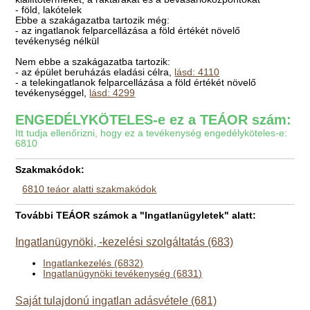
- föld, lakótelek
Ebbe a szakágazatba tartozik még:
- az ingatlanok felparcellázása a föld értékét növelő
tevékenység nélkül
Nem ebbe a szakágazatba tartozik:
- az épület beruházás eladási célra,
lásd: 4110
- a telekingatlanok felparcellázása a föld értékét növelő
tevékenységgel,
lásd: 4299
ENGEDÉLYKÖTELES-e ez a TEÁOR szám:
Itt tudja ellenőrizni, hogy ez a tevékenység engedélyköteles-e:
6810
Szakmakódok:
6810 teáor alatti szakmakódok
További TEÁOR számok a "Ingatlanügyletek" alatt:
Ingatlanügynöki, -kezelési szolgáltatás (683)
Ingatlankezelés (6832)
Ingatlanügynöki tevékenység (6831)
Saját tulajdonú ingatlan adásvétele (681)