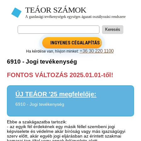
INGYENES CÉGALAPÍTÁS
+36 30 220 1100
Ha kérdése van, hívjon minket:
6910 - Jogi tevékenység
FONTOS VÁLTOZÁS 2025.01.01-től!
ÚJ TEÁOR '25 megfelelője:
6910 - Jogi tevékenység
Ebbe a szakágazatba tartozik:
- az egyik fél érdekének egy másik féllel szembeni jogi
képviselete és védelme akár bíróság vagy más igazságügyi
szerv előtt, akár egyéb jogi eljárásban az érintett szakmai
kamarai tag által vagy annak felügyelete alatt: