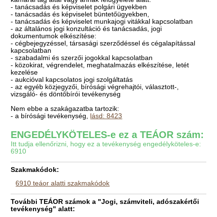
- tanácsadás és képviselet polgári ügyekben
- tanácsadás és képviselet büntetőügyekben,
- tanácsadás és képviselet munkajogi vitákkal kapcsolatban
- az általános jogi konzultáció és tanácsadás, jogi
dokumentumok elkészítése:
- cégbejegyzéssel, társasági szerződéssel és cégalapítással
kapcsolatban
- szabadalmi és szerzői jogokkal kapcsolatban
- közokirat, végrendelet, meghatalmazás elkészítése, letét
kezelése
- aukcióval kapcsolatos jogi szolgáltatás
- az egyéb közjegyzői, bírósági végrehajtói, választott-,
vizsgáló- és döntőbírói tevékenység
Nem ebbe a szakágazatba tartozik:
- a bírósági tevékenység,
lásd: 8423
ENGEDÉLYKÖTELES-e ez a TEÁOR szám:
Itt tudja ellenőrizni, hogy ez a tevékenység engedélyköteles-e:
6910
Szakmakódok:
6910 teáor alatti szakmakódok
További TEÁOR számok a "Jogi, számviteli, adószakértői
tevékenység" alatt: