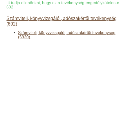
Itt tudja ellenőrizni, hogy ez a tevékenység engedélyköteles-e:
692
Számviteli, könyvvizsgálói, adószakértői tevékenység
(692)
Számviteli, könyvvizsgálói, adószakértői tevékenység
(6920)