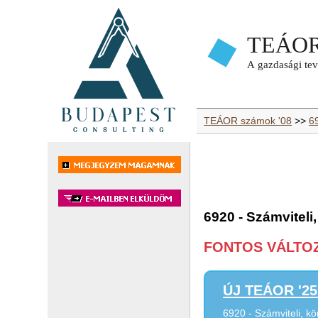
TEÁOR számok '08
>>
69
6920 - Számviteli
FONTOS VÁLTOZÁ
ÚJ TEÁOR '25 
6920 - Számviteli, k