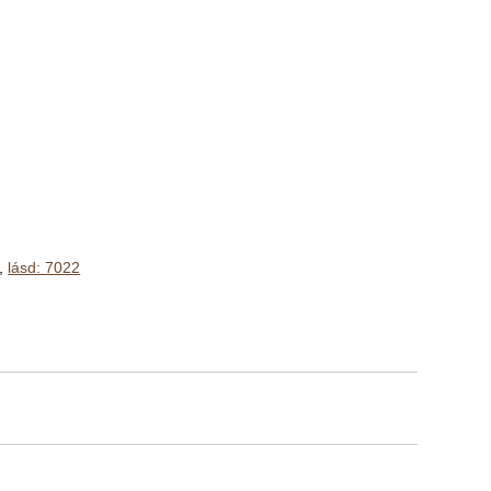
n,
lásd: 7022