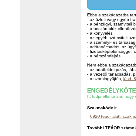
Ebbe a szakágazatba tart
- az üzleti vagy egyéb tr
- a pénzügyi, számviteli 
- a beszámolók ellenőrzés
- a könyvelés
- az egyéb számviteli szo
- a személyi- és társasá
- adótanácsadás, az ügyf
- fizetésképtelenséggel, 
- a bérszámfejtés
Nem ebbe a szakágazatba
- az adatfeldolgozás, táb
- a vezetői tanácsadás, p
- a számlagyűjtés,
lásd: 
ENGEDÉLYKÖTEL
Itt tudja ellenőrizni, ho
Szakmakódok:
6920 teáor alatti szak
További TEÁOR számok a