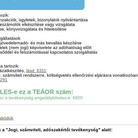
ozik:
anzakciók, ügyletek, bizonylatok nyilvántartása
beszámolók elkészítése vagy vizsgálata
e, könyvvizsgálata és hitelesítése
lgáltatások
gijövedelemadó- és más bevallás készítése
elek (nem jogi) képviselete az adóhatóság előtt
csőddel és felszámolással kapcsolatos szolgáltatás
 tartozik:
lázatkészítés,
lásd: 6311
l. számviteli rendszerre, költségvetés ellenőrzési eljárásra vonatkozóa
8291
ES-e ez a TEÁOR szám:
gy ez a tevékenység engedélyköteles-e: 6920
makódok
 "Jogi, számviteli, adószakértői tevékenység" alatt: