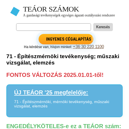
INGYENES CÉGALAPÍTÁS
+36 30 220 1100
Ha kérdése van, hívjon minket:
71 - Építészmérnöki tevékenység; műszaki
vizsgálat, elemzés
FONTOS VÁLTOZÁS 2025.01.01-től!
ÚJ TEÁOR '25 megfelelője:
71 - Építészmérnöki, mérnöki tevékenység, műszaki
vizsgálat, elemzés
ENGEDÉLYKÖTELES-e ez a TEÁOR szám: