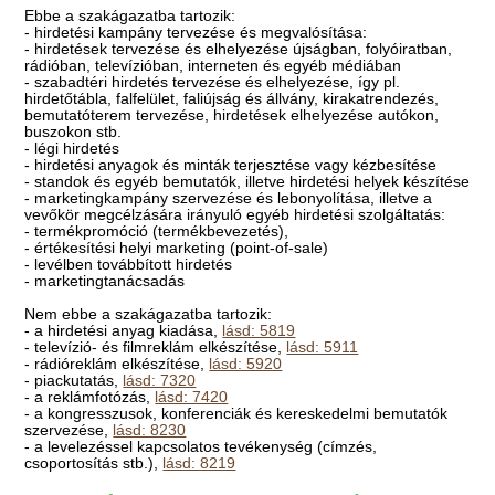
Ebbe a szakágazatba tartozik:
- hirdetési kampány tervezése és megvalósítása:
- hirdetések tervezése és elhelyezése újságban, folyóiratban,
rádióban, televízióban, interneten és egyéb médiában
- szabadtéri hirdetés tervezése és elhelyezése, így pl.
hirdetőtábla, falfelület, faliújság és állvány, kirakatrendezés,
bemutatóterem tervezése, hirdetések elhelyezése autókon,
buszokon stb.
- légi hirdetés
- hirdetési anyagok és minták terjesztése vagy kézbesítése
- standok és egyéb bemutatók, illetve hirdetési helyek készítése
- marketingkampány szervezése és lebonyolítása, illetve a
vevőkör megcélzására irányuló egyéb hirdetési szolgáltatás:
- termékpromóció (termékbevezetés),
- értékesítési helyi marketing (point-of-sale)
- levélben továbbított hirdetés
- marketingtanácsadás
Nem ebbe a szakágazatba tartozik:
- a hirdetési anyag kiadása,
lásd: 5819
- televízió- és filmreklám elkészítése,
lásd: 5911
- rádióreklám elkészítése,
lásd: 5920
- piackutatás,
lásd: 7320
- a reklámfotózás,
lásd: 7420
- a kongresszusok, konferenciák és kereskedelmi bemutatók
szervezése,
lásd: 8230
- a levelezéssel kapcsolatos tevékenység (címzés,
csoportosítás stb.),
lásd: 8219