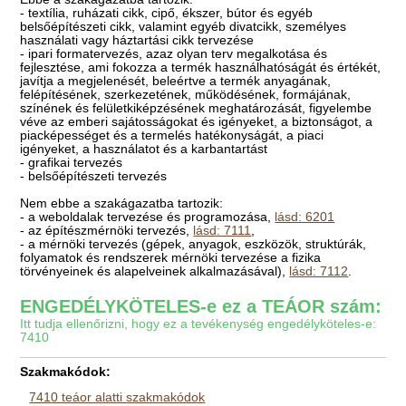
- textília, ruházati cikk, cipő, ékszer, bútor és egyéb
belsőépítészeti cikk, valamint egyéb divatcikk, személyes
használati vagy háztartási cikk tervezése
- ipari formatervezés, azaz olyan terv megalkotása és
fejlesztése, ami fokozza a termék használhatóságát és értékét,
javítja a megjelenését, beleértve a termék anyagának,
felépítésének, szerkezetének, működésének, formájának,
színének és felületkiképzésének meghatározását, figyelembe
véve az emberi sajátosságokat és igényeket, a biztonságot, a
piacképességet és a termelés hatékonyságát, a piaci
igényeket, a használatot és a karbantartást
- grafikai tervezés
- belsőépítészeti tervezés
Nem ebbe a szakágazatba tartozik:
- a weboldalak tervezése és programozása,
lásd: 6201
- az építészmérnöki tervezés,
lásd: 7111
,
- a mérnöki tervezés (gépek, anyagok, eszközök, struktúrák,
folyamatok és rendszerek mérnöki tervezése a fizika
törvényeinek és alapelveinek alkalmazásával),
lásd: 7112
.
ENGEDÉLYKÖTELES-e ez a TEÁOR szám:
Itt tudja ellenőrizni, hogy ez a tevékenység engedélyköteles-e:
7410
Szakmakódok:
7410 teáor alatti szakmakódok