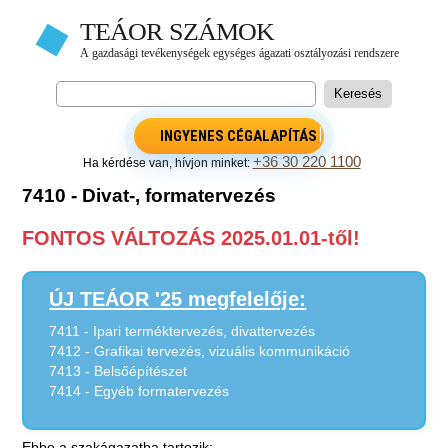
INGYENES CÉGALAPÍTÁS
+36 30 220 1100
Ha kérdése van, hívjon minket:
7410 - Divat-, formatervezés
FONTOS VÁLTOZÁS 2025.01.01-től!
ÚJ TEÁOR '25 megfelelője:
7411 - Ipari terméktervezés, divattervezés
7412 - Grafikai tervezés, vizuális kommunikáció
7413 - Belsőépítészet
7414 - Egyéb formatervezés
Ebbe a szakágazatba tartozik: