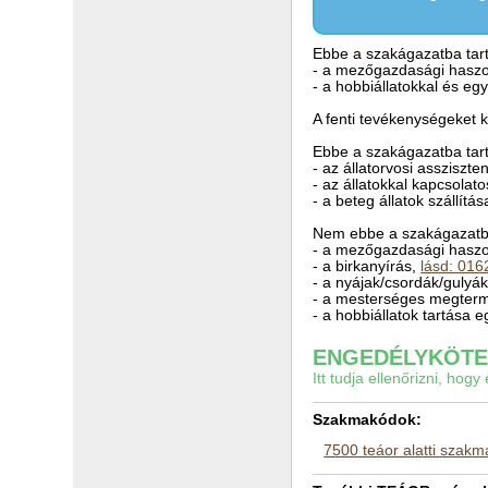
Ebbe a szakágazatba tart
- a mezőgazdasági haszo
- a hobbiállatokkal és eg
A fenti tevékenységeket k
Ebbe a szakágazatba tar
- az állatorvosi asszisz
- az állatokkal kapcsolat
- a beteg állatok szállítá
Nem ebbe a szakágazatba
- a mezőgazdasági haszon
- a birkanyírás,
lásd: 016
- a nyájak/csordák/gulyák
- a mesterséges megter
- a hobbiállatok tartása 
ENGEDÉLYKÖTEL
Itt tudja ellenőrizni, ho
Szakmakódok:
7500 teáor alatti szak