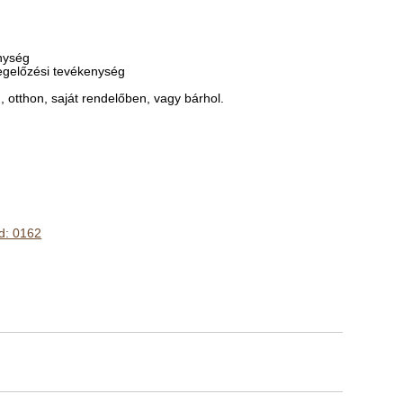
nység
gmegelőzési tevékenység
, otthon, saját rendelőben, vagy bárhol.
sd: 0162