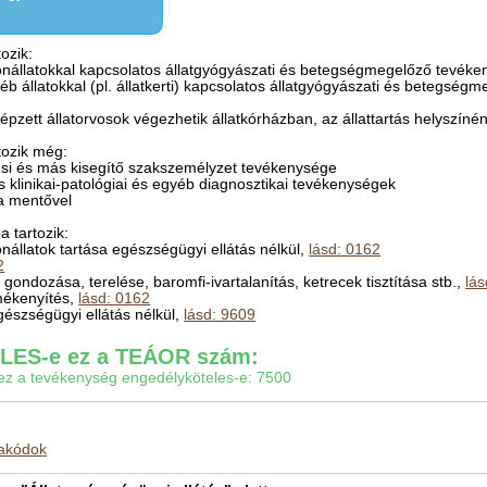
ozik:
nállatokkal kapcsolatos állatgyógyászati és betegségmegelőző tevéke
yéb állatokkal (pl. állatkerti) kapcsolatos állatgyógyászati és betegsé
épzett állatorvosok végezhetik állatkórházban, az állattartás helyszínén
tozik még:
tensi és más kisegítő szakszemélyzet tevékenysége
os klinikai-patológiai és egyéb diagnosztikai tevékenységek
sa mentővel
 tartozik:
állatok tartása egészségügyi ellátás nélkül,
lásd: 0162
2
 gondozása, terelése, baromfi-ivartalanítás, ketrecek tisztítása stb.,
lá
mékenyítés,
lásd: 0162
egészségügyi ellátás nélkül,
lásd: 9609
ES-e ez a TEÁOR szám:
gy ez a tevékenység engedélyköteles-e: 7500
makódok