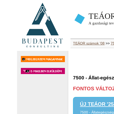
TEÁOR számok '08
>>
75
7500 - Állat-egés
FONTOS VÁLTOZÁ
ÚJ TEÁOR '25 
7500 - Állategészség