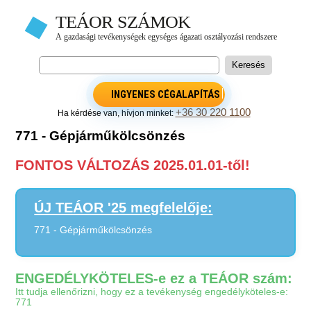
INGYENES CÉGALAPÍTÁS
+36 30 220 1100
Ha kérdése van, hívjon minket:
771 - Gépjárműkölcsönzés
FONTOS VÁLTOZÁS 2025.01.01-től!
ÚJ TEÁOR '25 megfelelője:
771 - Gépjárműkölcsönzés
ENGEDÉLYKÖTELES-e ez a TEÁOR szám:
Itt tudja ellenőrizni, hogy ez a tevékenység engedélyköteles-e:
771