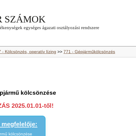
 - Kölcsönzés, operatív lízing
>>
771 - Gépjárműkölcsönzés
épjármű kölcsönzése
S 2025.01.01-től!
megfelelője:
ármű kölcsönzése