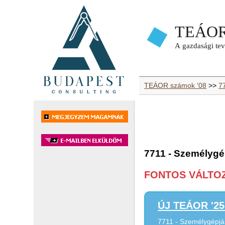
TEÁOR számok '08
>>
77
7711 - Személyg
FONTOS VÁLTOZÁ
ÚJ TEÁOR '25 
7711 - Személygépj