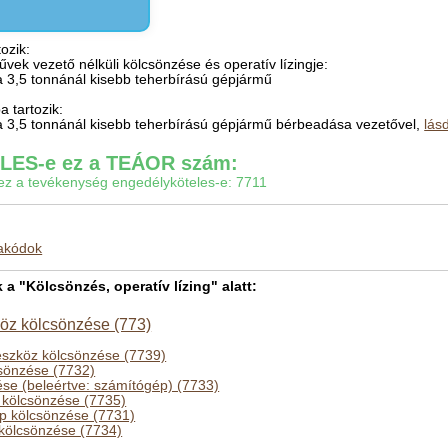
ozik:
űvek vezető nélküli kölcsönzése és operatív lízingje:
 3,5 tonnánál kisebb teherbírású gépjármű
 tartozik:
a 3,5 tonnánál kisebb teherbírású gépjármű bérbeadása vezetővel,
lás
ES-e ez a TEÁOR szám:
gy ez a tevékenység engedélyköteles-e: 7711
makódok
 "Kölcsönzés, operatív lízing" alatt:
köz kölcsönzése (773)
eszköz kölcsönzése (7739)
csönzése (7732)
se (beleértve: számítógép) (7733)
z kölcsönzése (7735)
p kölcsönzése (7731)
z kölcsönzése (7734)