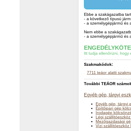
Ebbe a szakágazatba tart
- a következő típusú járm
- a személygépjármű és a
Nem ebbe a szakágazatba
- a személygépjármű és 
ENGEDÉLYKÖTEL
Itt tudja ellenőrizni, ho
Szakmakódok:
7711 teáor alatti szak
További TEÁOR számok a
Egyéb gép, tárgyi esz
Egyéb gép, tárgyi 
Építőipari gép köl
Irodagép kölcsönzé
Légi szállítóeszkö
Mezőgazdasági gé
Vízi szállítóeszkö