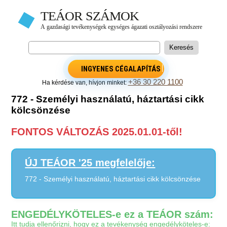
INGYENES CÉGALAPÍTÁS
+36 30 220 1100
Ha kérdése van, hívjon minket:
772 - Személyi használatú, háztartási cikk
kölcsönzése
FONTOS VÁLTOZÁS 2025.01.01-től!
ÚJ TEÁOR '25 megfelelője:
772 - Személyi használatú, háztartási cikk kölcsönzése
ENGEDÉLYKÖTELES-e ez a TEÁOR szám:
Itt tudja ellenőrizni, hogy ez a tevékenység engedélyköteles-e: