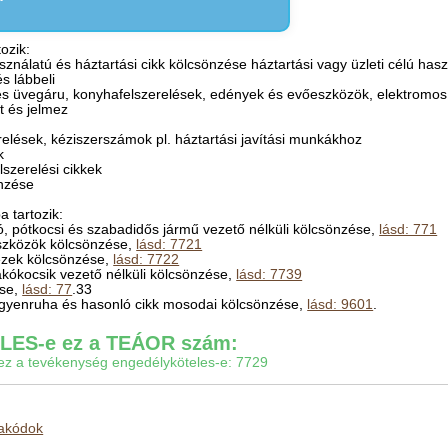
ozik:
ználatú és háztartási cikk kölcsönzése háztartási vagy üzleti célú hasz
és lábbeli
 és üvegáru, konyhafelszerelések, edények és evőeszközök, elektromos 
et és jelmez
relések, kéziszerszámok pl. háztartási javítási munkákhoz
k
lszerelési cikkek
önzése
 tartozik:
ó, pótkocsi és szabadidős jármű vezető nélküli kölcsönzése,
lásd: 771
eszközök kölcsönzése,
lásd: 7721
ezek kölcsönzése,
lásd: 7722
akókocsik vezető nélküli kölcsönzése,
lásd: 7739
ése,
lásd: 77
.33
gyenruha és hasonló cikk mosodai kölcsönzése,
lásd: 9601
.
ES-e ez a TEÁOR szám:
gy ez a tevékenység engedélyköteles-e: 7729
makódok