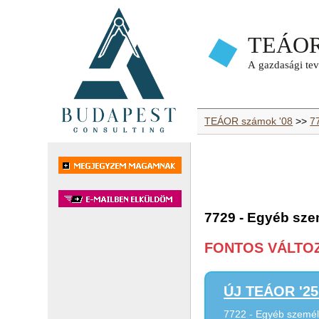
TEÁOR számok '08
>>
77
7729 - Egyéb szem
FONTOS VÁLTOZÁ
ÚJ TEÁOR '25 
7722 - Egyéb személy