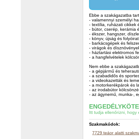
Ebbe a szakágazatba tart
- valamennyi személyi has
- textília, ruházati cikkek 
- bútor, cserép, kerámia
- ékszer, hangszer, díszl
- könyv, újság és folyóirat
- barkácsgépek és felsze
- virágok és dísznövénye
- háztartási elektromos fe
- a hangfelvételek kölcs
Nem ebbe a szakágazatba
- a gépjármű és teheraut
- a szabadidős és sport
- a videokazetták és lem
- a motorkerékpárok és l
- az irodabútor kölcsönz
- az ágynemű, munka-, e
ENGEDÉLYKÖTEL
Itt tudja ellenőrizni, ho
Szakmakódok:
7729 teáor alatti szak