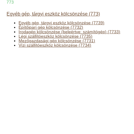
773
Egyéb gép, tárgyi eszköz kölcsönzése (773)
Egyéb gép, tárgyi eszköz kölcsönzése (7739)
Építőipari gép kölcsönzése (7732)
Irodagép kölcsönzése (beleértve: számítógép) (7733)
Légi szállítóeszköz kölcsönzése (7735)
Mezőgazdasági gép kölcsönzése (7731)
Vízi szállítóeszköz kölcsönzése (7734)