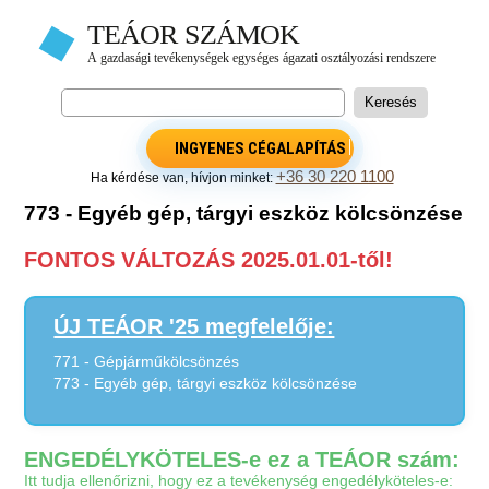
INGYENES CÉGALAPÍTÁS
+36 30 220 1100
Ha kérdése van, hívjon minket:
773 - Egyéb gép, tárgyi eszköz kölcsönzése
FONTOS VÁLTOZÁS 2025.01.01-től!
ÚJ TEÁOR '25 megfelelője:
771 - Gépjárműkölcsönzés
773 - Egyéb gép, tárgyi eszköz kölcsönzése
ENGEDÉLYKÖTELES-e ez a TEÁOR szám:
Itt tudja ellenőrizni, hogy ez a tevékenység engedélyköteles-e: