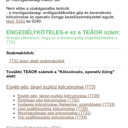
Nem ebbe a szakágazatba tartozik:
- a mezőgazdasági, erdőgazdálkodási gép és berendezés
kölcsönzése és operatív lízingje kezelőszemélyzettel együtt,
lásd: 0161
és 0240.
ENGEDÉLYKÖTELES-e ez a TEÁOR szám:
Itt tudja ellenőrizni, hogy ez a tevékenység engedélyköteles-e:
7731
Szakmakódok:
7731 teáor alatti szakmakódok
További TEÁOR számok a "Kölcsönzés, operatív lízing"
alatt:
Egyéb gép, tárgyi eszköz kölcsönzése (773)
Egyéb gép, tárgyi eszköz kölcsönzése (7739)
Építőipari gép kölcsönzése (7732)
Irodagép kölcsönzése (beleértve: számítógép) (7733)
Légi szállítóeszköz kölcsönzése (7735)
Mezőgazdasági gép kölcsönzése (7731)
Vízi szállítóeszköz kölcsönzése (7734)