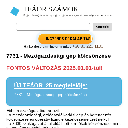
INGYENES CÉGALAPÍTÁS
+36 30 220 1100
Ha kérdése van, hívjon minket:
7731 - Mezőgazdasági gép kölcsönzése
FONTOS VÁLTOZÁS 2025.01.01-től!
ÚJ TEÁOR '25 megfelelője:
7731 - Mezőgazdasági gép kölcsönzése
Ebbe a szakágazatba tartozik:
- a mezőgazdasági, erdőgazdálkodási gép és berendezés
kölcsönzése és operatív lízingje kezelőszemélyzet nélkül,
- a 2830 szakágazat által előállított termékek kölcsönzése, mint
pl. mezőgazdasági traktor stb.