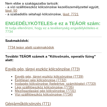
Nem ebbe a szakágazatba tartozik:
- a vízi szállítóeszköz kölcsönzése kezelőszemélyzettel együtt,
lásd: 50
- a szabadidős sétahajó kölcsönzése,
lásd: 7721
ENGEDÉLYKÖTELES-e ez a TEÁOR szám:
Itt tudja ellenőrizni, hogy ez a tevékenység engedélyköteles-e:
7734
Szakmakódok:
7734 teáor alatti szakmakódok
További TEÁOR számok a "Kölcsönzés, operatív lízing"
alatt:
Egyéb gép, tárgyi eszköz kölcsönzése (773)
Egyéb gép, tárgyi eszköz kölcsönzése (7739)
Építőipari gép kölcsönzése (7732)
Irodagép kölcsönzése (beleértve: számítógép) (7733)
Légi szállítóeszköz kölcsönzése (7735)
Mezőgazdasági gép kölcsönzése (7731)
Vízi szállítóeszköz kölcsönzése (7734)
Gépjárműkölcsönzés (771)