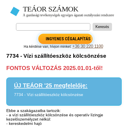
INGYENES CÉGALAPÍTÁS
+36 30 220 1100
Ha kérdése van, hívjon minket:
7734 - Vízi szállítóeszköz kölcsönzése
FONTOS VÁLTOZÁS 2025.01.01-től!
ÚJ TEÁOR '25 megfelelője:
7734 - Vízi szállítóeszköz kölcsönzése
Ebbe a szakágazatba tartozik:
- a vízi szállítóeszköz kölcsönzése és operatív lízingje
kezelőszemélyzet nélkül:
- kereskedelmi hajó