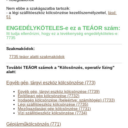
Nem ebbe a szakágazatba tartozik:
- a légi szállítóeszköz kölcsönzése kezelőszemélyzettel,
lásd:
51
ENGEDÉLYKÖTELES-e ez a TEÁOR szám:
Itt tudja ellenőrizni, hogy ez a tevékenység engedélyköteles-e:
7735
Szakmakódok:
7735 teáor alatti szakmakódok
További TEÁOR számok a "Kölcsönzés, operatív lízing"
alatt:
Egyéb gép, tárgyi eszköz kölcsönzése (773)
Egyéb gép, tárgyi eszköz kölcsönzése (7739)
Építőipari gép kölcsönzése (7732)
Irodagép kölcsönzése (beleértve: számítógép) (7733)
Légi szállítóeszköz kölcsönzése (7735)
Mezőgazdasági gép kölcsönzése (7731)
Vízi szállítóeszköz kölcsönzése (7734)
Gépjárműkölcsönzés (771)