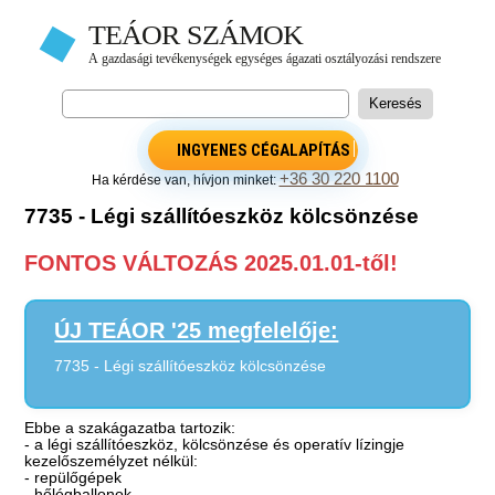
INGYENES CÉGALAPÍTÁS
+36 30 220 1100
Ha kérdése van, hívjon minket:
7735 - Légi szállítóeszköz kölcsönzése
FONTOS VÁLTOZÁS 2025.01.01-től!
ÚJ TEÁOR '25 megfelelője:
7735 - Légi szállítóeszköz kölcsönzése
Ebbe a szakágazatba tartozik:
- a légi szállítóeszköz, kölcsönzése és operatív lízingje
kezelőszemélyzet nélkül:
- repülőgépek
- hőlégballonok