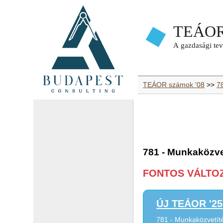
TEÁOR számok '08
>>
7
781 - Munkaközve
FONTOS VÁLTOZÁ
ÚJ TEÁOR '25 
781 - Munkaközvetít