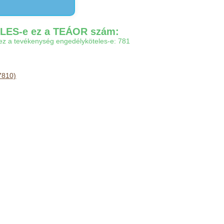
ES-e ez a TEÁOR szám:
gy ez a tevékenység engedélyköteles-e: 781
7810)