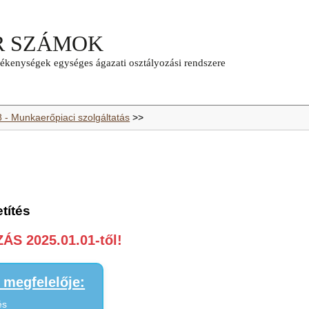
8 - Munkaerőpiaci szolgáltatás
>>
títés
S 2025.01.01-től!
megfelelője:
és