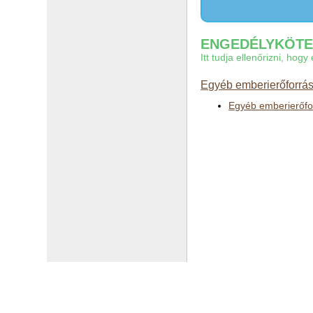
ENGEDÉLYKÖTEL
Itt tudja ellenőrizni, ho
Egyéb emberierőforrás
Egyéb emberierőfor