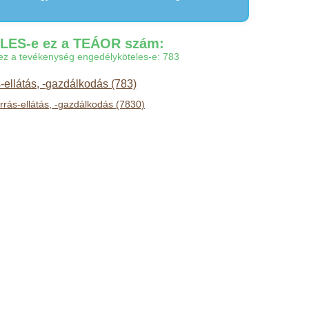
ES-e ez a TEÁOR szám:
gy ez a tevékenység engedélyköteles-e: 783
-ellátás, -gazdálkodás (783)
rás-ellátás, -gazdálkodás (7830)