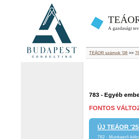
TEÁOR számok '08
>>
7
783 - Egyéb ember
FONTOS VÁLTOZÁ
ÚJ TEÁOR '25 
782 - Munkaerő-kölcs