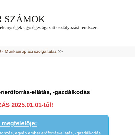
8 - Munkaerőpiaci szolgáltatás
>>
ierőforrás-ellátás, -gazdálkodás
S 2025.01.01-től!
megfelelője:
önzés, egyéb emberierőforrás-ellátás, -gazdálkodás