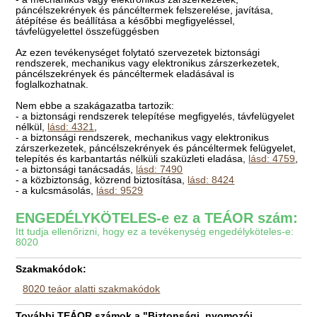
páncélszekrények és páncéltermek felszerelése, javítása,
átépítése és beállítása a későbbi megfigyeléssel,
távfelügyelettel összefüggésben
Az ezen tevékenységet folytató szervezetek biztonsági
rendszerek, mechanikus vagy elektronikus zárszerkezetek,
páncélszekrények és páncéltermek eladásával is
foglalkozhatnak.
Nem ebbe a szakágazatba tartozik:
- a biztonsági rendszerek telepítése megfigyelés, távfelügyelet
nélkül,
lásd: 4321
,
- a biztonsági rendszerek, mechanikus vagy elektronikus
zárszerkezetek, páncélszekrények és páncéltermek felügyelet,
telepítés és karbantartás nélküli szaküzleti eladása,
lásd: 4759
,
- a biztonsági tanácsadás,
lásd: 7490
- a közbiztonság, közrend biztosítása,
lásd: 8424
- a kulcsmásolás,
lásd: 9529
ENGEDÉLYKÖTELES-e ez a TEÁOR szám:
Itt tudja ellenőrizni, hogy ez a tevékenység engedélyköteles-e:
8020
Szakmakódok:
8020 teáor alatti szakmakódok
További TEÁOR számok a "Biztonsági, nyomozói