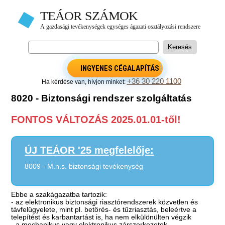
INGYENES CÉGALAPÍTÁS
+36 30 220 1100
Ha kérdése van, hívjon minket:
8020 - Biztonsági rendszer szolgáltatás
FONTOS VÁLTOZÁS 2025.01.01-től!
ÚJ TEÁOR '25 megfelelője:
8009 - M.n.s. biztonsági tevékenység
Ebbe a szakágazatba tartozik:
- az elektronikus biztonsági riasztórendszerek közvetlen és
távfelügyelete, mint pl. betörés- és tűzriasztás, beleértve a
telepítést és karbantartást is, ha nem elkülönülten végzik
- a mechanikus vagy elektronikus zárszerkezetek,