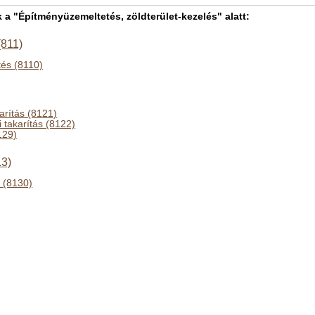
 "Építményüzemeltetés, zöldterület-kezelés" alatt:
(811)
és (8110)
arítás (8121)
i takarítás (8122)
129)
13)
s (8130)