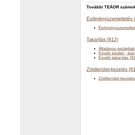
További TEÁOR számok a
Építményüzemeltetés 
Építményüzemeltet
Takarítás (812)
Általános épülettak
Egyéb épület-, ipar
Egyéb takarítás (8
Zöldterület-kezelés (8
Zöldterület-kezelé