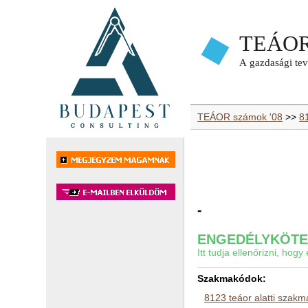
TEÁOR számok '08
>>
8
-
ENGEDÉLYKÖTEL
Itt tudja ellenőrizni, ho
Szakmakódok:
8123 teáor alatti szak