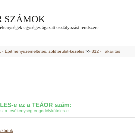
1 - Építményüzemeltetés, zöldterület-kezelés
>>
812 - Takarítás
ES-e ez a TEÁOR szám:
gy ez a tevékenység engedélyköteles-e:
makódok